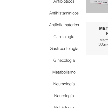
Antibióticos
Antihistamínicos
Antiinflamatorios
MET
Cardiología
Metro
500mg
Gastroentelogía
Ginecología
Metabolismo
Neumología
Neurología
Nutriología